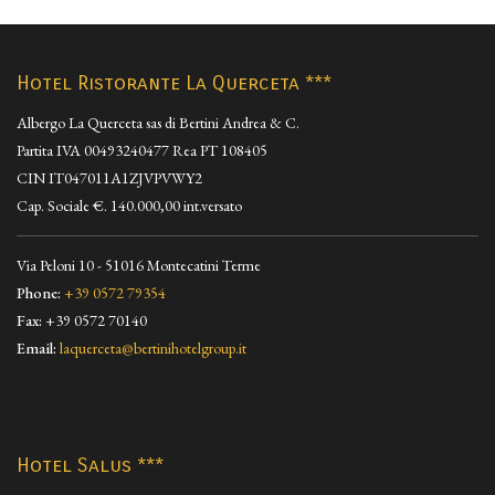
VEDI
Hotel Ristorante La Querceta ***
Albergo La Querceta sas di Bertini Andrea & C.
Partita IVA 00493240477 Rea PT 108405
CIN IT047011A1ZJVPVWY2
Cap. Sociale €. 140.000,00 int.versato
Via Peloni 10 - 51016 Montecatini Terme
Phone:
+39 0572 79354
Fax:
+39 0572 70140
Email:
laquerceta@bertinihotelgroup.it
Hotel Salus ***