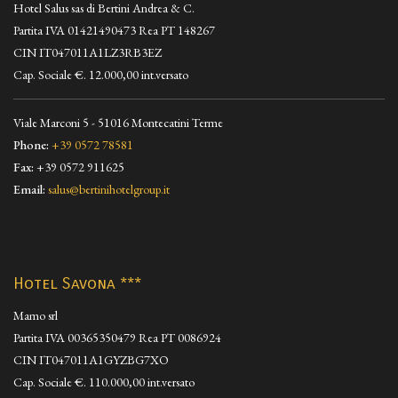
Hotel Salus sas di Bertini Andrea & C.
Partita IVA 01421490473 Rea PT 148267
CIN IT047011A1LZ3RB3EZ
Cap. Sociale €. 12.000,00 int.versato
Viale Marconi 5 - 51016 Montecatini Terme
Phone:
+39 0572 78581
Fax:
+39 0572 911625
Email:
salus@bertinihotelgroup.it
Hotel Savona ***
Mamo srl
Partita IVA 00365350479 Rea PT 0086924
CIN IT047011A1GYZBG7XO
Cap. Sociale €. 110.000,00 int.versato