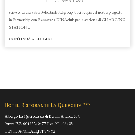
Bertini Hotels
scrivete a reservation@bertinihotelgroup.it per scoprire il nostro progetto
in Partnership con Repower e DINAclub per la stazione di CHARGING
STATION ...
CONTINUA A LEGGERE
Hotel Ristorante La Querceta ***
Albergo La Querceta sas di Bertini Andrea & C.
Partita IVA 00493240477 Rea PT 108405
CIN IT047011A1ZJVPVWY2