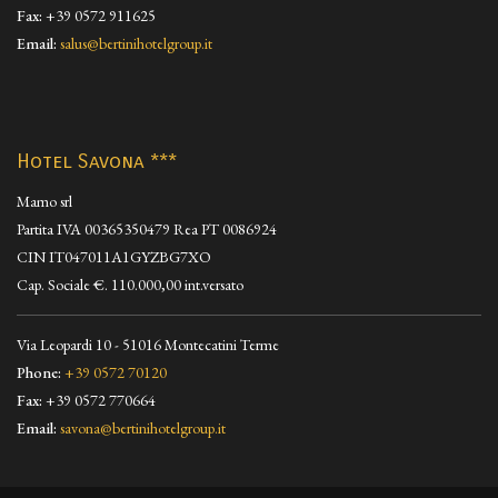
Fax:
+39 0572 911625
Email:
salus@bertinihotelgroup.it
Hotel Savona ***
Mamo srl
Partita IVA 00365350479 Rea PT 0086924
CIN IT047011A1GYZBG7XO
Cap. Sociale €. 110.000,00 int.versato
Via Leopardi 10 - 51016 Montecatini Terme
Phone:
+39 0572 70120
Fax:
+39 0572 770664
Email:
savona@bertinihotelgroup.it