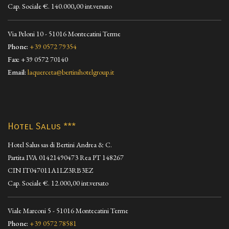
Cap. Sociale €. 140.000,00 int.versato
Via Peloni 10 - 51016 Montecatini Terme
Phone:
+39 0572 79354
Fax:
+39 0572 70140
Email:
laquerceta@bertinihotelgroup.it
Hotel Salus ***
Hotel Salus sas di Bertini Andrea & C.
Partita IVA 01421490473 Rea PT 148267
CIN IT047011A1LZ3RB3EZ
Cap. Sociale €. 12.000,00 int.versato
Viale Marconi 5 - 51016 Montecatini Terme
Phone:
+39 0572 78581