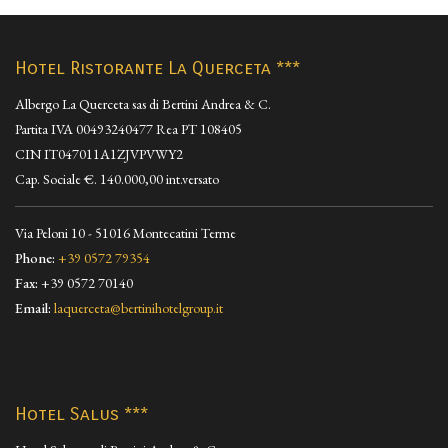
VEDI
Hotel Ristorante La Querceta ***
Albergo La Querceta sas di Bertini Andrea & C.
Partita IVA 00493240477 Rea PT 108405
CIN IT047011A1ZJVPVWY2
Cap. Sociale €. 140.000,00 int.versato
Via Peloni 10 - 51016 Montecatini Terme
Phone:
+39 0572 79354
Fax:
+39 0572 70140
Email:
laquerceta@bertinihotelgroup.it
Hotel Salus ***