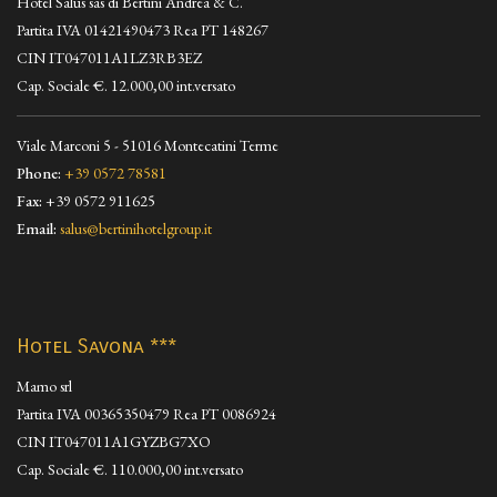
Hotel Salus sas di Bertini Andrea & C.
Partita IVA 01421490473 Rea PT 148267
CIN IT047011A1LZ3RB3EZ
Cap. Sociale €. 12.000,00 int.versato
Viale Marconi 5 - 51016 Montecatini Terme
Phone:
+39 0572 78581
Fax:
+39 0572 911625
Email:
salus@bertinihotelgroup.it
Hotel Savona ***
Mamo srl
Partita IVA 00365350479 Rea PT 0086924
CIN IT047011A1GYZBG7XO
Cap. Sociale €. 110.000,00 int.versato