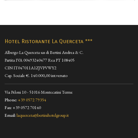
Hotel Ristorante La Querceta ***
Albergo La Querceta sas di Bertini Andrea & C.
Partita IVA 00493240477 Rea PT 108405
CIN IT047011A1ZJVPVWY2
Cap. Sociale €. 140.000,00 int.versato
Via Peloni 10 - 51016 Montecatini Terme
Phone:
+39 0572 79354
Fax:
+39 0572 70140
Email:
laquerceta@bertinihotelgroup.it