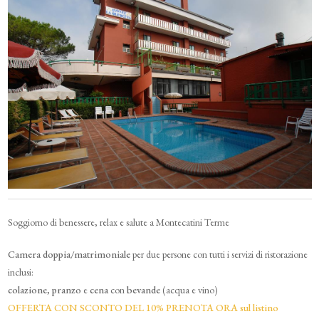
Soggiorno di benessere, relax e salute a Montecatini Terme
C
amera doppia/matrimoniale
per due persone con tutti i servizi di ristorazione
inclusi:
colazione
,
pranzo
e
cena
con
bevande
(acqua e vino)
OFFERTA CON SCONTO DEL 10% PRENOTA ORA sul listino