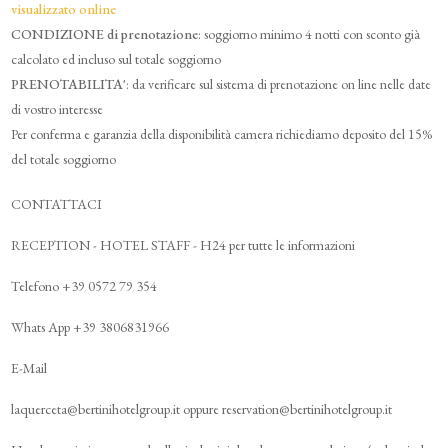
visualizzato online
CONDIZIONE di prenotazione
: soggiorno minimo 4 notti con sconto già
calcolato ed incluso sul totale soggiorno
PRENOTABILITA'
: da verificare sul sistema di prenotazione on line nelle date
di vostro interesse
Per conferma e garanzia della disponibilità camera richiediamo deposito del 15%
del totale soggiorno
CONTATTACI
RECEPTION - HOTEL STAFF - H24 per tutte le informazioni
Telefono +39 0572 79 354
Whats App +39 3806831966
E-Mail
laquerceta@bertinihotelgroup.it oppure reservation@bertinihotelgroup.it