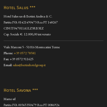
Hotel Salus ***
Hotel Salus sas di Bertini Andrea & C.
Partita IVA 01421490473 Rea PT 148267
CIN IT047011A1LZ3RB3EZ
Cap. Sociale €. 12.000,00 int.versato
Viale Marconi 5 - 51016 Montecatini Terme
Phone:
+39 0572 78581
Fax:
+39 0572 911625
Email:
salus@bertinihotelgroup.it
Hotel Savona ***
Mamo srl
Partita IVA 00365350479 Rea PT 0086924